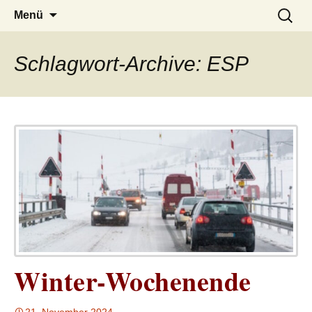
– das Magazin
LUCKX
Zum
Suchen
Menü
Inhalt
nach:
springen
Schlagwort-Archive: ESP
Winter-Wochenende