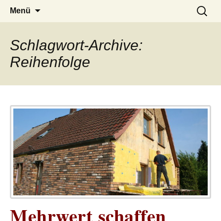
– das Magazin
LUCKX
Zum
Suchen
Menü
Inhalt
nach:
springen
Schlagwort-Archive:
Reihenfolge
Mehrwert schaffen