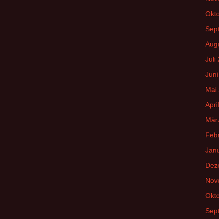
Okt
Sep
Aug
Juli
Juni
Mai
Apri
Mär
Feb
Jan
Dez
Nov
Okt
Sep