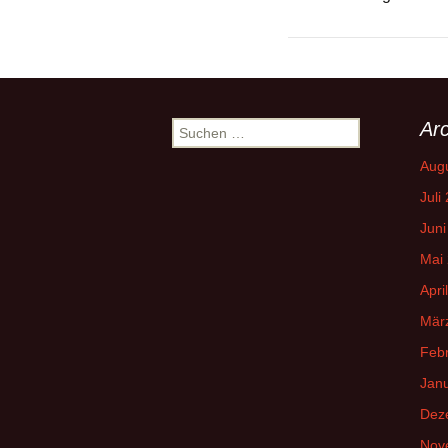
Arc
Suchen
nach:
Aug
Juli
Juni
Mai
Apri
Mär
Feb
Jan
Dez
Nov