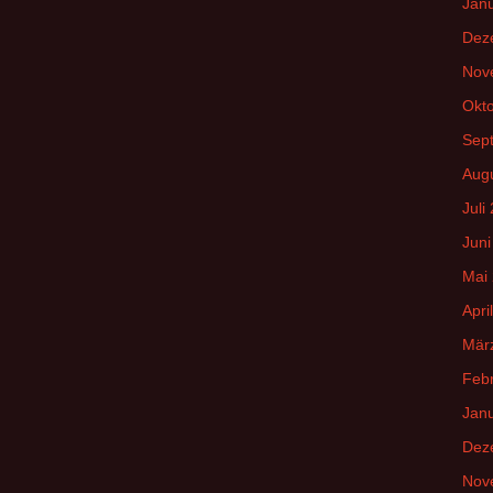
Jan
Dez
Nov
Okt
Sep
Aug
Juli
Juni
Mai
Apri
Mär
Feb
Jan
Dez
Nov