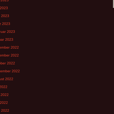
 2023
l 2023
z 2023
ruar 2023
uar 2023
ember 2022
ember 2022
ober 2022
tember 2022
ust 2022
 2022
 2022
 2022
l 2022