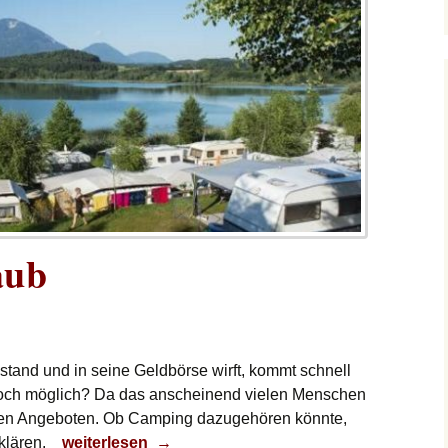
aub
stand und in seine Geldbörse wirft, kommt schnell
h noch möglich? Da das anscheinend vielen Menschen
igen Angeboten. Ob Camping dazugehören könnte,
Camping-Urlaub
klären.
weiterlesen
→