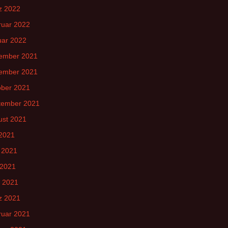
z 2022
ruar 2022
uar 2022
ember 2021
ember 2021
ober 2021
tember 2021
ust 2021
 2021
 2021
 2021
l 2021
z 2021
ruar 2021