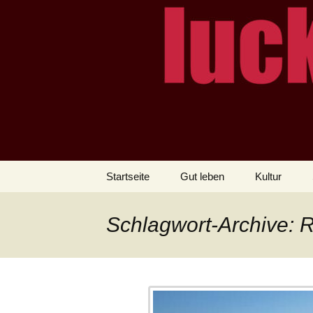
– das Magazin
LUCKX
Zum
Startseite
Gut leben
Kultur
Inhalt
springen
Schlagwort-Archive: 