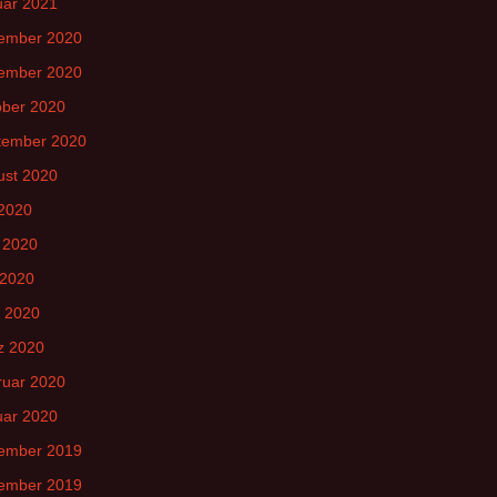
uar 2021
ember 2020
ember 2020
ober 2020
tember 2020
ust 2020
 2020
 2020
 2020
l 2020
z 2020
ruar 2020
uar 2020
ember 2019
ember 2019