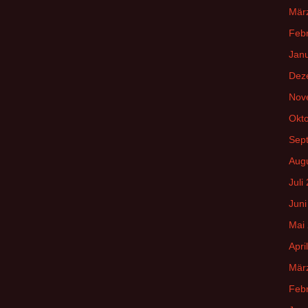
Mär
Feb
Jan
Dez
Nov
Okt
Sep
Aug
Juli
Juni
Mai
Apri
Mär
Feb