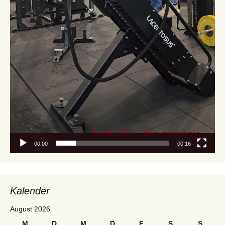
00:00
00:16
Kalender
August 2026
M
D
M
D
F
S
S