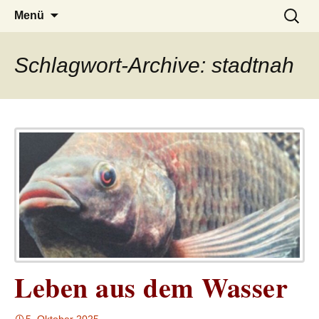
– das Magazin
LUCKX
Zum
Suchen
Menü
Inhalt
nach:
springen
Schlagwort-Archive: stadtnah
Leben aus dem Wasser