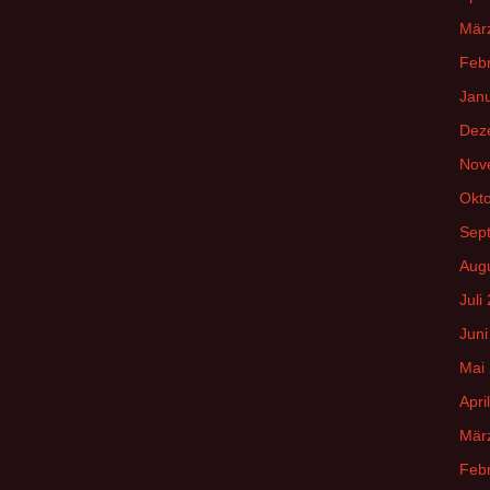
Mär
Feb
Jan
Dez
Nov
Okt
Sep
Aug
Juli
Juni
Mai
Apri
Mär
Feb