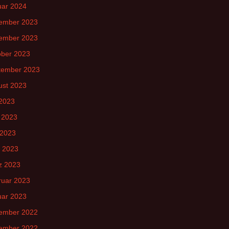
uar 2024
ember 2023
ember 2023
ober 2023
tember 2023
ust 2023
 2023
 2023
 2023
l 2023
z 2023
ruar 2023
uar 2023
ember 2022
ember 2022