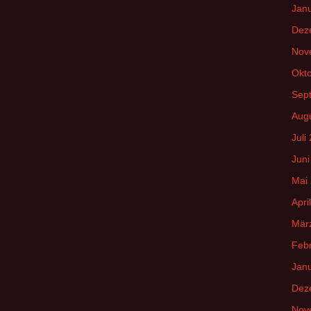
Jan
Dez
Nov
Okt
Sep
Aug
Juli
Juni
Mai
Apri
Mär
Feb
Jan
Dez
Nov