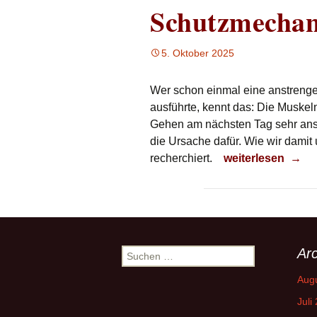
Schutzmecha
5. Oktober 2025
Wer schon einmal eine anstreng
ausführte, kennt das: Die Muske
Gehen am nächsten Tag sehr anst
die Ursache dafür. Wie wir damit
Muskelkater als
recherchiert.
weiterlesen
→
Arc
Suchen
nach:
Aug
Juli