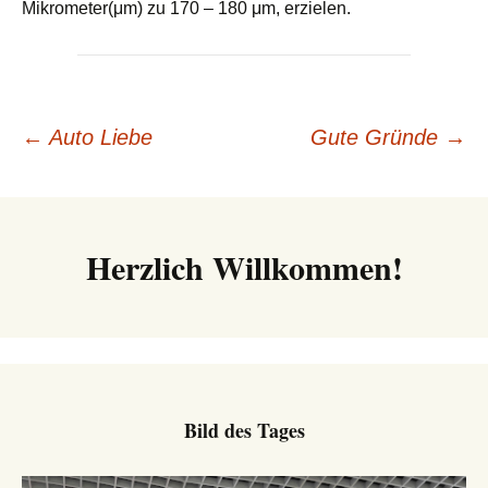
Mikrometer(μm) zu 170 – 180 μm, erzielen.
Beitrags-
←
Auto Liebe
Gute Gründe
→
Navigation
Herzlich Willkommen!
Bild des Tages