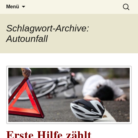
– das Magazin
LUCKX
Zum
Suchen
Menü
Inhalt
nach:
springen
Schlagwort-Archive:
Autounfall
Erste Hilfe zählt