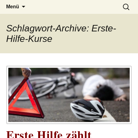
– das Magazin
LUCKX
Zum
Suchen
Menü
Inhalt
nach:
springen
Schlagwort-Archive: Erste-
Hilfe-Kurse
Erste Hilfe zählt