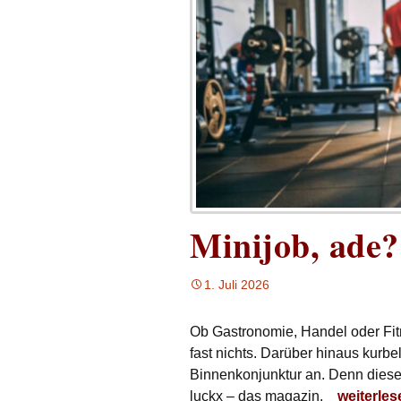
Minijob, ade?
1. Juli 2026
Ob Gastronomie, Handel oder Fitn
fast nichts. Darüber hinaus kurbel
Binnenkonjunktur an. Denn dieses
Minijob, 
luckx – das magazin.
weiterle