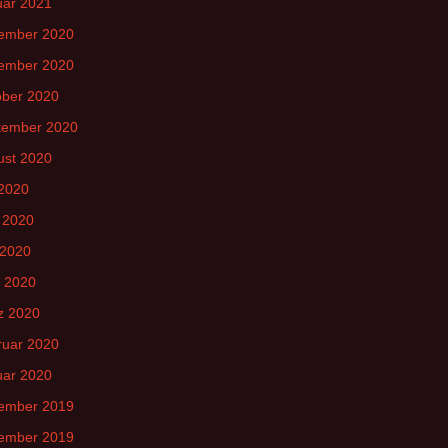
uar 2021
ember 2020
ember 2020
ober 2020
tember 2020
ust 2020
 2020
 2020
 2020
l 2020
z 2020
ruar 2020
uar 2020
ember 2019
ember 2019