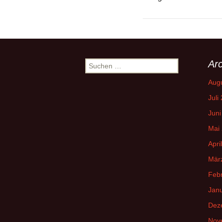
Arc
Suchen
nach:
Aug
Juli
Juni
Mai
Apri
Mär
Feb
Jan
Dez
Nov