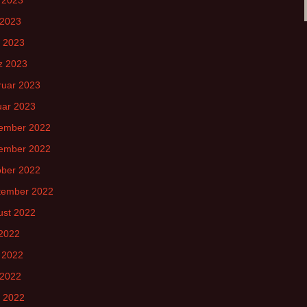
 2023
l 2023
z 2023
ruar 2023
uar 2023
ember 2022
ember 2022
ober 2022
tember 2022
ust 2022
 2022
 2022
 2022
l 2022