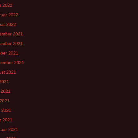
z 2022
ruar 2022
uar 2022
ember 2021
ember 2021
ober 2021
tember 2021
ust 2021
 2021
 2021
 2021
l 2021
z 2021
ruar 2021