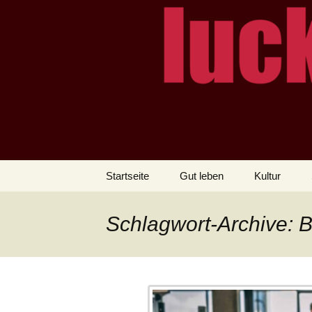
– das Magazin
LUCKX
Zum
Startseite
Gut leben
Kultur
Inhalt
springen
Schlagwort-Archive: 