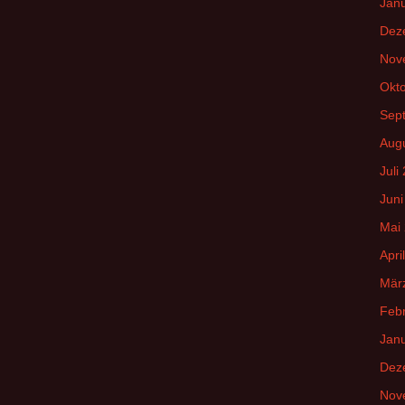
Jan
Dez
Nov
Okt
Sep
Aug
Juli
Juni
Mai
Apri
Mär
Feb
Jan
Dez
Nov