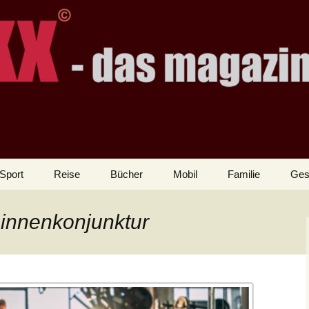
Sport
Reise
Bücher
Mobil
Familie
Ges
Binnenkonjunktur