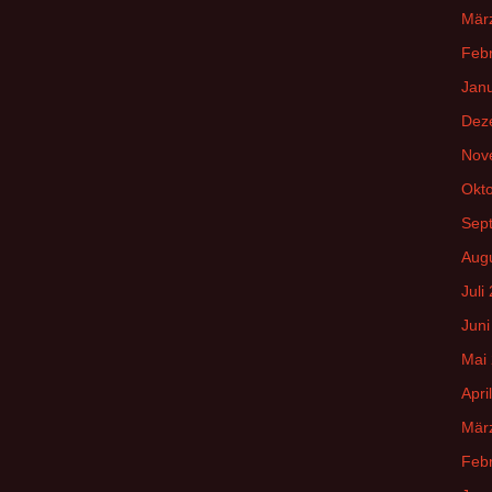
Mär
Feb
Jan
Dez
Nov
Okt
Sep
Aug
Juli
Juni
Mai
Apri
Mär
Feb