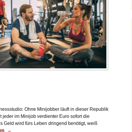
essstudio: Ohne Minijobber läuft in dieser Republik
t jeder im Minijob verdienter Euro sofort die
 Geld wird fürs Leben dringend benötigt, weiß
ade?
sen
→