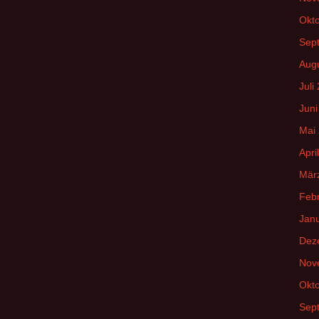
Okt
Sep
Aug
Juli
Juni
Mai
Apri
Mär
Feb
Jan
Dez
Nov
Okt
Sep