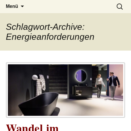
– das Magazin
LUCKX
Zum
Suchen
Menü
Inhalt
nach:
springen
Schlagwort-Archive:
Energieanforderungen
Wandel im