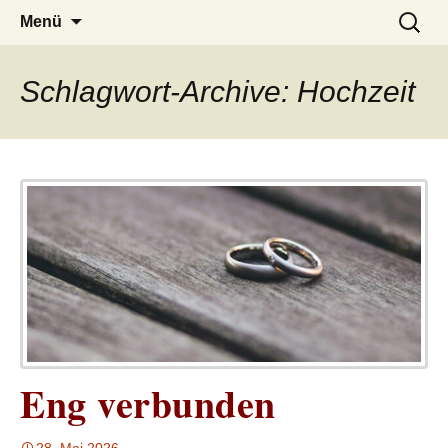
– das Magazin
LUCKX
Zum
Suchen
Menü
Inhalt
nach:
springen
Schlagwort-Archive: Hochzeit
Eng verbunden