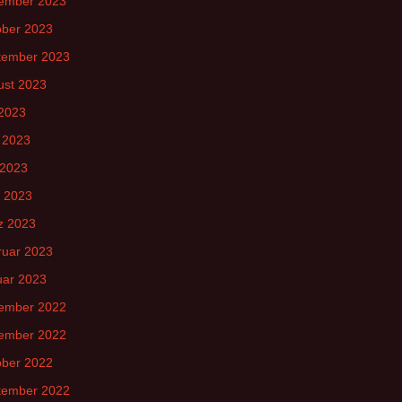
ember 2023
ober 2023
tember 2023
ust 2023
 2023
 2023
 2023
l 2023
z 2023
ruar 2023
uar 2023
ember 2022
ember 2022
ober 2022
tember 2022