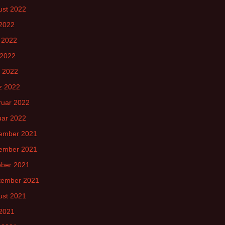
ust 2022
 2022
 2022
 2022
l 2022
z 2022
ruar 2022
uar 2022
ember 2021
ember 2021
ober 2021
tember 2021
ust 2021
 2021