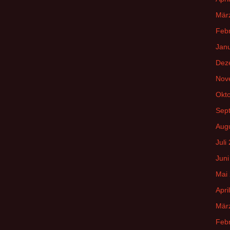
Mär
Feb
Jan
Dez
Nov
Okt
Sep
Aug
Juli
Juni
Mai
Apri
Mär
Feb