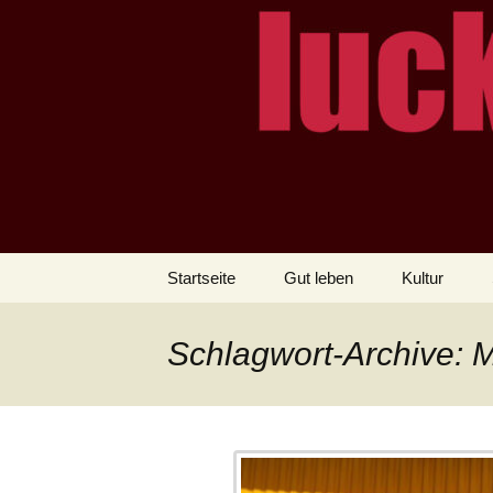
– das Magazin
LUCKX
Zum
Startseite
Gut leben
Kultur
Inhalt
springen
Schlagwort-Archive: M