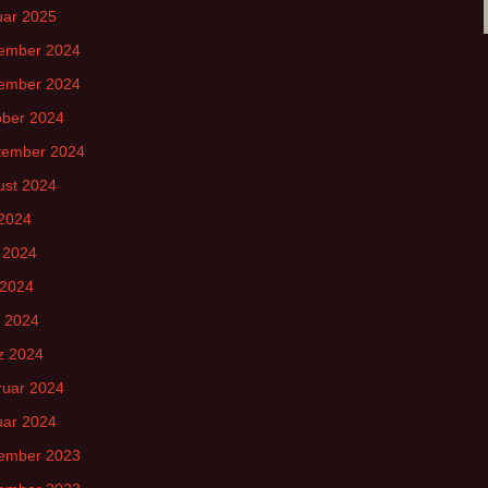
uar 2025
ember 2024
ember 2024
ober 2024
tember 2024
ust 2024
 2024
 2024
 2024
l 2024
z 2024
ruar 2024
uar 2024
ember 2023