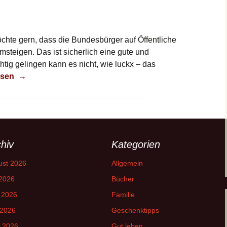
öchte gern, dass die Bundesbürger auf Öffentliche
msteigen. Das ist sicherlich eine gute und
tig gelingen kann es nicht, wie luckx – das
verzichtbar
esen
→
hiv
Kategorien
ust 2026
Allgemein
 2026
Bücher
 2026
Familie
 2026
Geschenktipps
l 2026
Gut leben