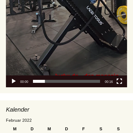
00:00
00:16
Kalender
Februar 2022
M
D
M
D
F
S
S