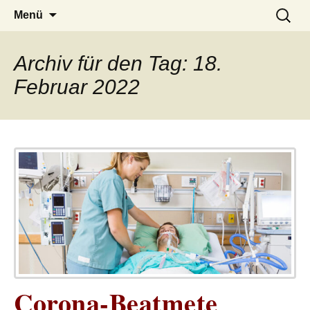
– das Magazin
LUCKX
Zum
Suchen
Menü
Inhalt
nach:
springen
Archiv für den Tag: 18.
Februar 2022
Corona-Beatmete