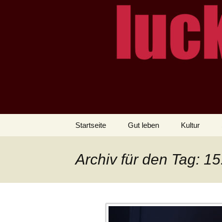
– das Magazin
LUCKX
Zum
Startseite
Gut leben
Kultur
Inhalt
springen
Archiv für den Tag: 1