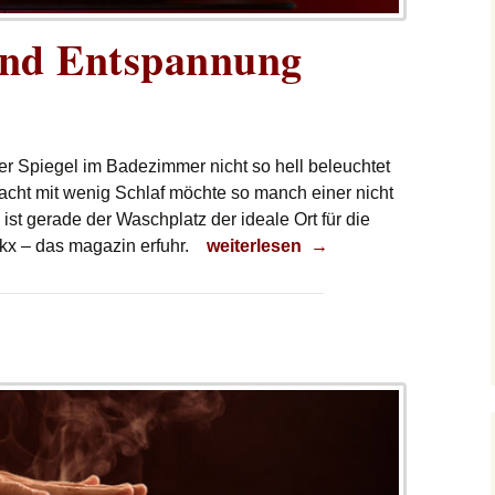
und Entspannung
er Spiegel im Badezimmer nicht so hell beleuchtet
acht mit wenig Schlaf möchte so manch einer nicht
st gerade der Waschplatz der ideale Ort für die
Erfrischung und Entspannung
kx – das magazin erfuhr.
weiterlesen
→