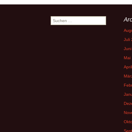
Arc
Suchen
nach:
Aug
Juli
Juni
Mai
Apri
Mär
Feb
Jan
Dez
Nov
Okt
Sep