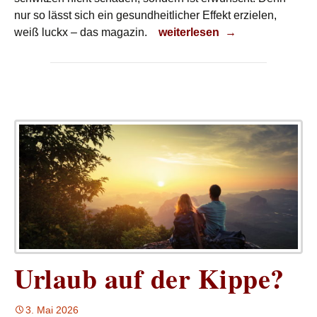
nur so lässt sich ein gesundheitlicher Effekt erzielen,
Bewegungsangebote im öffen
weiß luckx – das magazin.
weiterlesen
→
Urlaub auf der Kippe?
3. Mai 2026