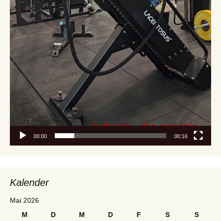
00:00
00:16
Kalender
Mai 2026
M
D
M
D
F
S
S