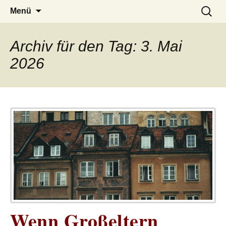
– das Magazin
LUCKX
Zum
Suchen
Menü
Inhalt
nach:
springen
Archiv für den Tag: 3. Mai
2026
Wenn Großeltern