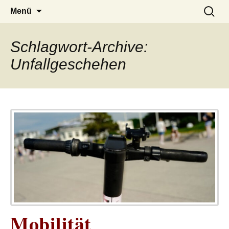
– das Magazin
LUCKX
Zum
Suchen
Menü
Inhalt
nach:
springen
Schlagwort-Archive:
Unfallgeschehen
Mobilität