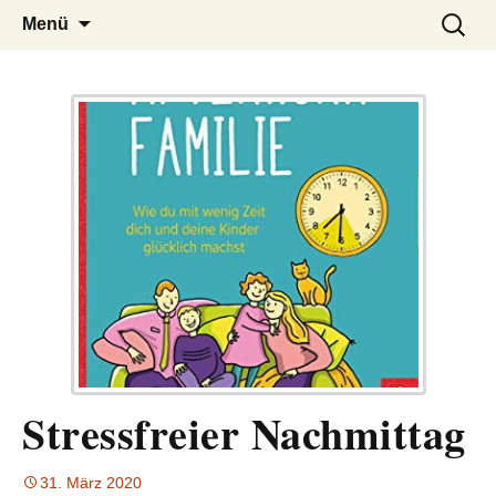
– das Magazin
LUCKX
Zum
Suchen
Menü
Inhalt
nach:
springen
Stressfreier Nachmittag
31. März 2020