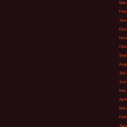
Mär
Feb
Jan
Dez
Nov
Okt
Sep
Aug
Juli
Juni
Mai
Apri
Mär
Feb
Jan