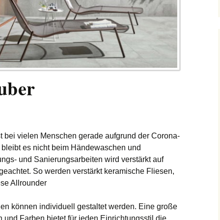
uber
st bei vielen Menschen gerade aufgrund der Corona-
 bleibt es nicht beim Händewaschen und
ngs- und Sanierungsarbeiten wird verstärkt auf
eachtet. So werden verstärkt k
eramische Fliesen,
ese
Allrounder
hen
können
individuell gestaltet werden. Eine große
und Farben bietet für jeden Einrichtungsstil die