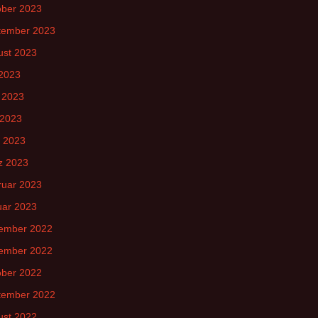
ober 2023
tember 2023
ust 2023
 2023
 2023
 2023
l 2023
z 2023
ruar 2023
uar 2023
ember 2022
ember 2022
ober 2022
tember 2022
ust 2022