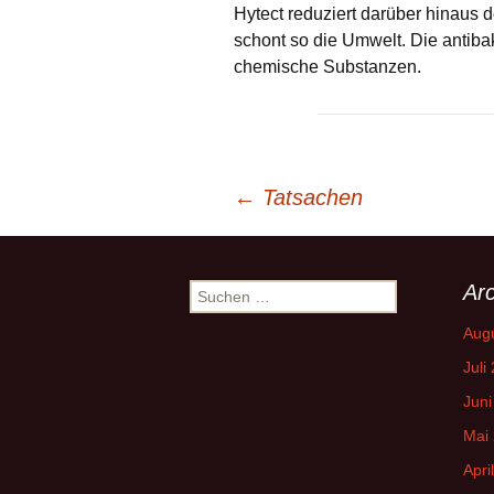
Hytect reduziert darüber hinaus 
schont so die Umwelt. Die antibak
chemische Substanzen.
Beitrags-
←
Tatsachen
Navigation
Arc
Suchen
nach:
Aug
Juli
Juni
Mai
Apri