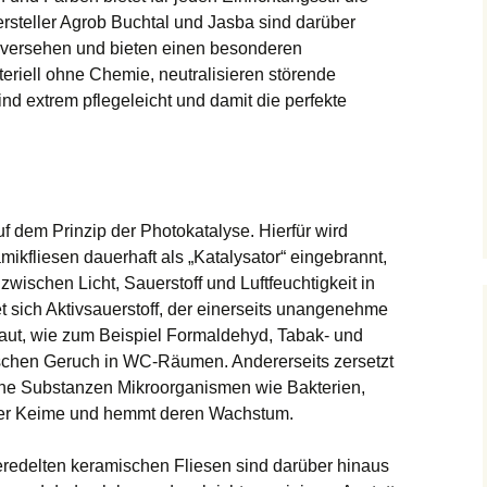
rsteller
Agrob Buchtal und Jasba sind darüber
e versehen und bieten einen besonderen
teriell ohne Chemie, neutralisieren störende
nd extrem pflegeleicht und damit die perfekte
f dem Prinzip der Photokatalyse. Hierfür wird
amikfliesen dauerhaft als „Katalysator“ eingebrannt,
 zwischen Licht, Sauerstoff und Luftfeuchtigkeit in
t sich Aktivsauerstoff, der einerseits unangenehme
aut, wie zum Beispiel Formaldehyd, Tabak- und
schen Geruch in WC-Räumen. Andererseits zersetzt
che Substanzen Mikroorganismen wie Bakterien,
der Keime und hemmt deren Wachstum.
eredelten keramischen Fliesen sind darüber hinaus