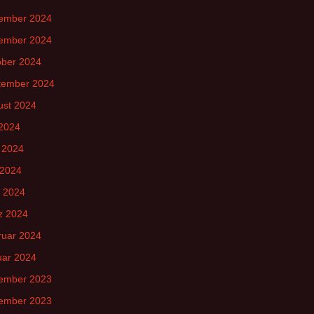
ember 2024
ember 2024
ober 2024
tember 2024
ust 2024
 2024
 2024
 2024
l 2024
z 2024
ruar 2024
uar 2024
ember 2023
ember 2023