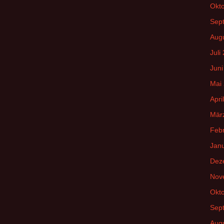
Okt
Sep
Aug
Juli
Juni
Mai
Apri
Mär
Feb
Jan
Dez
Nov
Okt
Sep
Aug