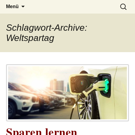
– das Magazin
LUCKX
Zum
Suchen
Menü
Inhalt
nach:
springen
Schlagwort-Archive:
Weltspartag
Sparen lernen