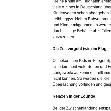
Kleine Kniffe am Flughafen erleic
v
iele Airlines in Deutschland üb
Kinderwagen schon abgegeben ist,
Leihbuggys. N
eben
Babynahrung
und Kinder mitgenommen werde
durchsichtige Behälter abzufüllen
vorzuzeigen.
Die Zeit vergeht (wie) im Flug
Oft bekommen Kids im Flieger Spi
Entertainment viele Serien und Fi
Langeweile aufkommen, h
ilft
imm
nicht kenn
en. So werden die Kle
Überraschung vorfinden und gesp
Relaxen in der Lounge
Bei der Zwischenlandung entspan