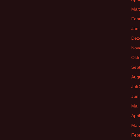
Mär
Feb
Jan
Dez
Nov
Okt
Sep
Aug
Juli
Juni
Mai
Apri
Mär
Feb