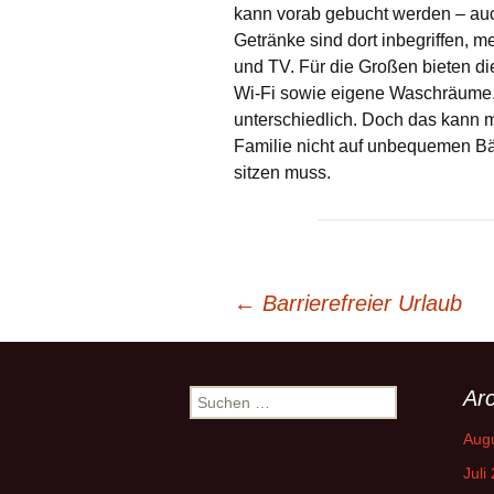
kann vorab gebucht werden – auc
Getränke sind dort inbegriffen, m
und TV. Für die Großen bieten d
Wi-Fi sowie eigene Waschräume. 
unterschiedlich. Doch das kann m
Familie nicht auf unbequemen Bä
sitzen muss.
Beitrags-
←
Barrierefreier Urlaub
Navigation
Arc
Suchen
nach:
Aug
Juli