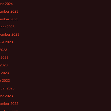
uar 2024
ember 2023
ember 2023
ober 2023
tember 2023
ust 2023
 2023
 2023
 2023
l 2023
z 2023
ruar 2023
uar 2023
ember 2022