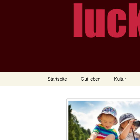
– das Magazin
LUCKX
Zum
Startseite
Gut leben
Kultur
Inhalt
springen