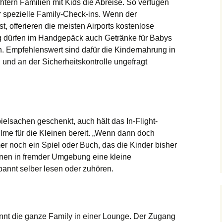
htern Familien mit Kids die Abreise.
So verfügen
er spezielle Family-Check-ins. Wenn der
 offerieren die meisten Airports kostenlose
 d
ürfen
im Handgepäck auch Getränke für Babys
n.
Empfehlenswert sind dafür die Kindernahrung in
 und an der Sicherheitskontrolle ungefragt
elsachen geschenkt, auch hält das In-Flight-
lme für die Kleinen bereit. „W
enn dann doch
er noch ein Spiel oder Buch, das
die Kinder bisher
inen in fremder Umgebung eine kleine
annt selber lesen oder zuhören.
nt die ganze Family in einer Lounge. Der Zugang