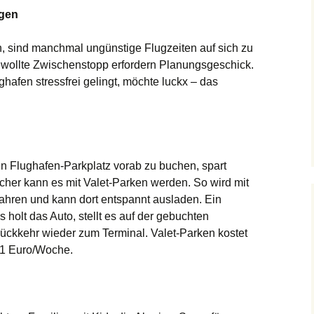
ngen
 sind manchmal ungünstige Flugzeiten auf sich zu
wollte
Zwischenstopp
erfordern Planungsgeschick
.
hafen stressfrei gelingt,
möchte luckx – das
Den Flughafen-Parkplatz vorab zu buchen, spart
acher k
ann es mit
Valet-Parken
werden. So wird
mit
ahren
und kann dort entspannt ausladen. Ein
holt das Auto, stellt es auf der gebuchten
Rückkehr wieder zum Terminal. Valet-Parken kostet
 61 Euro/Woche.