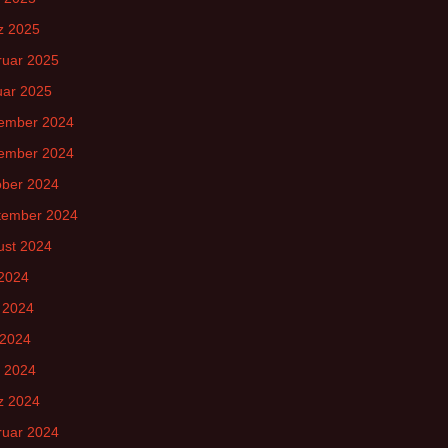
z 2025
ruar 2025
uar 2025
ember 2024
ember 2024
ober 2024
tember 2024
ust 2024
 2024
 2024
 2024
l 2024
z 2024
ruar 2024