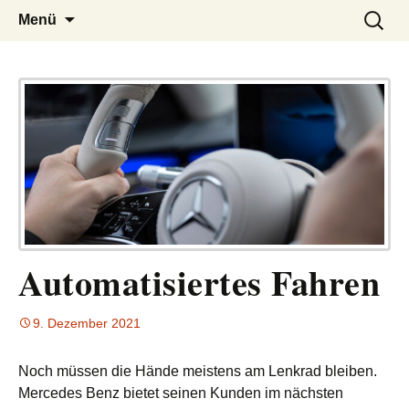
– das Magazin
LUCKX
Zum
Suchen
Menü
Inhalt
nach:
springen
Automatisiertes Fahren
9. Dezember 2021
Noch müssen die Hände meistens am Lenkrad bleiben.
Mercedes Benz bietet seinen Kunden im nächsten