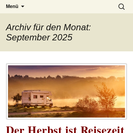
– das Magazin
LUCKX
Zum
Suchen
Menü
Inhalt
nach:
springen
Archiv für den Monat:
September 2025
Der Herbst ist Reisezeit