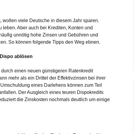
, wollen viele Deutsche in diesem Jahr sparen.
u leben. Aber auch b
ei Krediten, Konten und
 häufig unnötig hohe Zinsen und Gebühren
und
zen
.
So können folgende Tipps den Weg ebnen.
 Dispo ablösen
it durch einen neuen günstigeren Ratenkredit
kann
mehr als ein Drittel der Effektivzinsen bei ihrer
 Umschuldung eines Darlehens
können
zum Teil
anfallen
. Der Ausgleich eines teuren Dispokredits
eduziert die Zinskosten
nochmals
deutlich um
einige