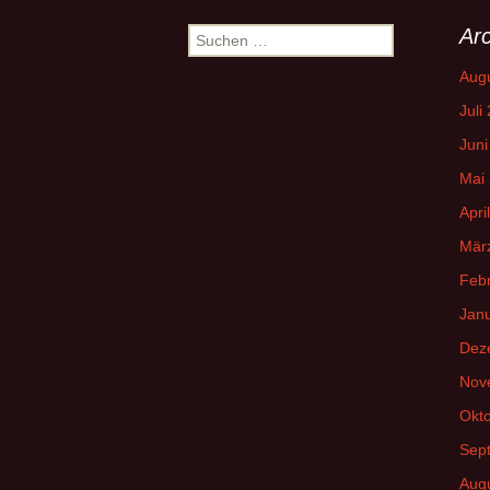
Navigation
Arc
Suchen
nach:
Aug
Juli
Juni
Mai
Apri
Mär
Feb
Jan
Dez
Nov
Okt
Sep
Aug