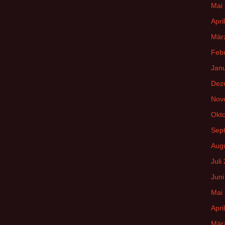
Mai
Apri
Mär
Feb
Jan
Dez
Nov
Okt
Sep
Aug
Juli
Juni
Mai
Apri
Mär