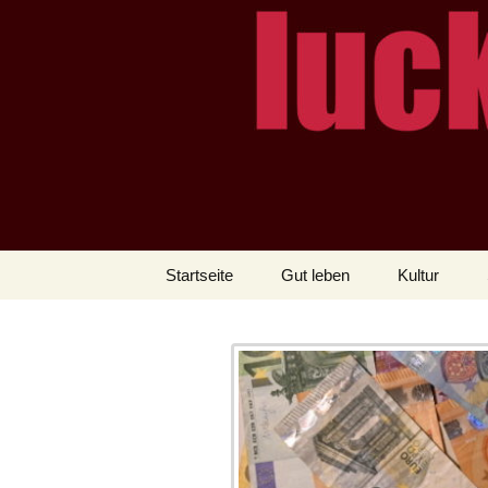
– das Magazin
LUCKX
Zum
Startseite
Gut leben
Kultur
Inhalt
springen