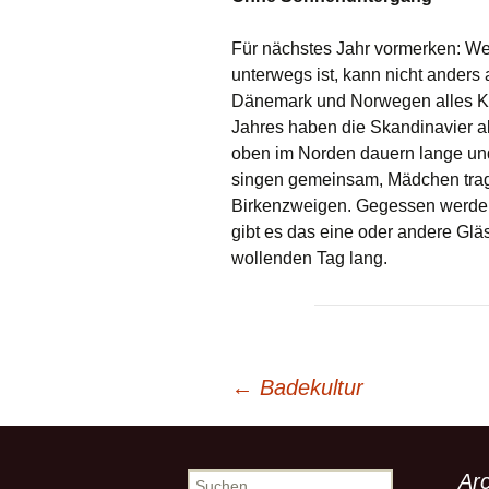
Für nächstes Jahr vormerken: We
unterwegs ist, kann nicht anders 
Dänemark und Norwegen alles Kop
Jahres haben die Skandinavier al
oben im Norden dauern lange und
singen gemeinsam, Mädchen trag
Birkenzweigen. Gegessen werden 
gibt es das eine oder andere Glä
wollenden Tag lang.
Beitrags-
←
Badekultur
Navigation
Arc
Suchen