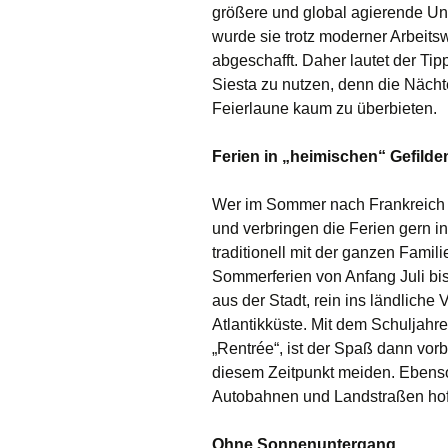
größere und global agierende Unt
wurde sie trotz moderner Arbeitsw
abgeschafft. Daher lautet der Tipp
Siesta zu nutzen, denn die Nächte
Feierlaune kaum zu überbieten.
Ferien in „heimischen“ Gefilde
Wer im Sommer nach Frankreich re
und verbringen die Ferien gern i
traditionell mit der ganzen Fami
Sommerferien von Anfang Juli bi
aus der Stadt, rein ins ländlich
Atlantikküste. Mit dem Schuljah
„Rentrée“, ist der Spaß dann vor
diesem Zeitpunkt meiden. Ebenso
Autobahnen und Landstraßen hoff
Ohne Sonnenuntergang