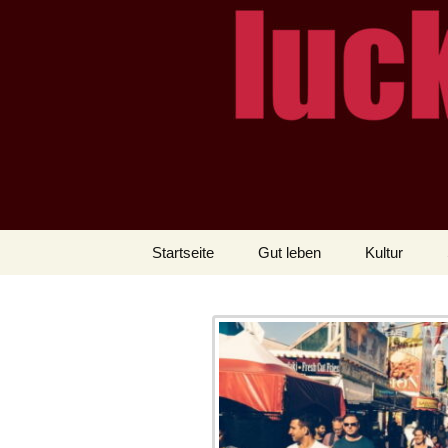
– das Magazin
LUCKX
Zum
Startseite
Gut leben
Kultur
Inhalt
springen