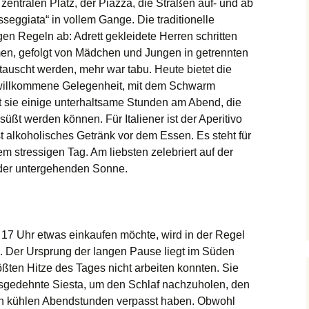
zentralen Platz, der Piazza, die Straßen auf- und ab
sseggiata“ in vollem Gange. Die traditionelle
gen Regeln ab: Adrett gekleidete Herren schritten
men, gefolgt von Mädchen und Jungen in getrennten
tauscht werden, mehr war tabu. Heute bietet die
willkommene Gelegenheit, mit dem Schwarm
t sie einige unterhaltsame Stunden am Abend, die
süßt werden können. Für Italiener ist der Aperitivo
t alkoholisches Getränk vor dem Essen. Es steht für
m stressigen Tag. Am liebsten zelebriert auf der
der untergehenden Sonne.
17 Uhr etwas einkaufen möchte, wird in der Regel
. Der Ursprung der langen Pause liegt im Süden
ßten Hitze des Tages nicht arbeiten konnten. Sie
ausgedehnte Siesta, um den Schlaf nachzuholen, den
äten kühlen Abendstunden verpasst haben. Obwohl