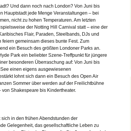
tadt? Und dann noch nach London? Von Juni bis
en Hauptstadt jede Menge Veranstaltungen – bei
hmen, nicht zu hohen Temperaturen. Am letzten
ielsweise der Notting Hill Carnival statt – eine der
aribisches Flair, Paraden, Steelbands, DJs und
n feiern gemeinsam dieses bunte Fest. Zum
ßend ein Besuch des größten Londoner Parks an.
Hyde Park ein beliebter Szene-Treffpunkt für jüngere
einer besonderen Überraschung auf: Von Juni bis
e-See einen eigens ausgewiesenen
stärkt lohnt sich dann ein Besuch des Open Air
anzen Sommer über werden auf der Freilichtbühne
– von Shakespeare bis Kindertheater.
et sich in den frühen Abendstunden der
e Gelegenheit, das gesellschaftliche Leben zu