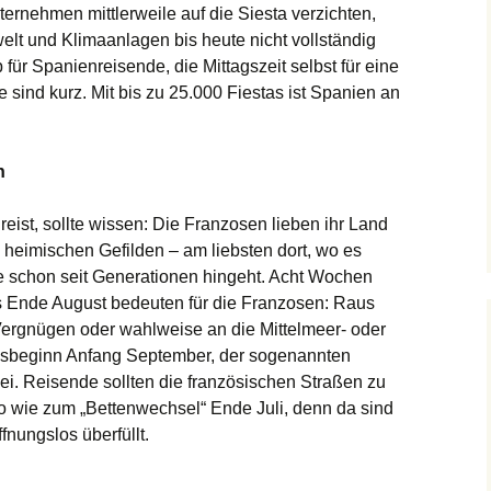
ernehmen mittlerweile auf die Siesta verzichten,
elt und Klimaanlagen bis heute nicht vollständig
 für Spanienreisende, die Mittagszeit selbst für eine
 sind kurz. Mit bis zu 25.000 Fiestas ist Spanien an
n
ist, sollte wissen: Die Franzosen lieben ihr Land
n heimischen Gefilden – am liebsten dort, wo es
lie schon seit Generationen hingeht. Acht Wochen
s Ende August bedeuten für die Franzosen: Raus
e Vergnügen oder wahlweise an die Mittelmeer- oder
resbeginn Anfang September, der sogenannten
bei. Reisende sollten die französischen Straßen zu
 wie zum „Bettenwechsel“ Ende Juli, denn da sind
nungslos überfüllt.