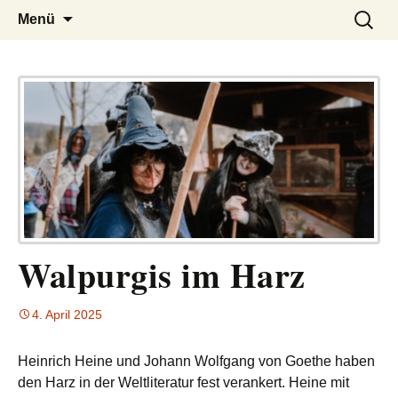
– das Magazin
LUCKX
Zum
Suchen
Menü
Inhalt
nach:
springen
Walpurgis im Harz
4. April 2025
Heinrich Heine und Johann Wolfgang von Goethe haben
den Harz in der Weltliteratur fest verankert. Heine mit