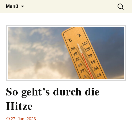
– das Magazin
LUCKX
Zum
Suchen
Menü
Inhalt
nach:
springen
So geht’s durch die
Hitze
27. Juni 2026