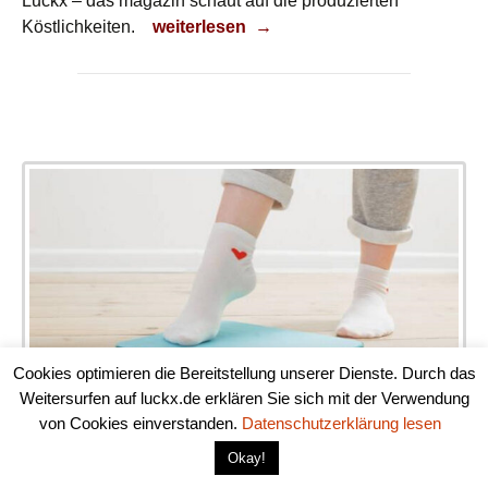
Luckx – das magazin schaut auf die produzierten
Heimische Küche
Köstlichkeiten.
weiterlesen
→
Cookies optimieren die Bereitstellung unserer Dienste. Durch das
Gewicht machen!
Weitersurfen auf luckx.de erklären Sie sich mit der Verwendung
von Cookies einverstanden.
Datenschutzerklärung lesen
15. November 2023
Okay!