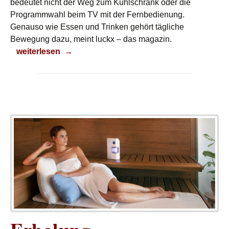
bedeutet nicht der Weg zum Kühlschrank oder die
Programmwahl beim TV mit der Fernbedienung.
Genauso wie Essen und Trinken gehört tägliche
Bewegung dazu, meint luckx – das magazin.
Bewegung ist wichtig
weiterlesen
→