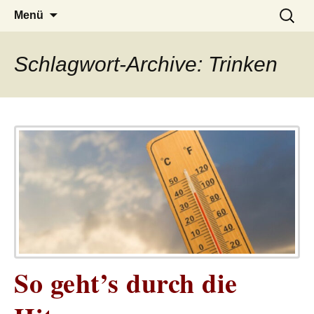
– das Magazin
LUCKX
Zum
Suchen
Menü
Inhalt
nach:
springen
Schlagwort-Archive: Trinken
So geht’s durch die