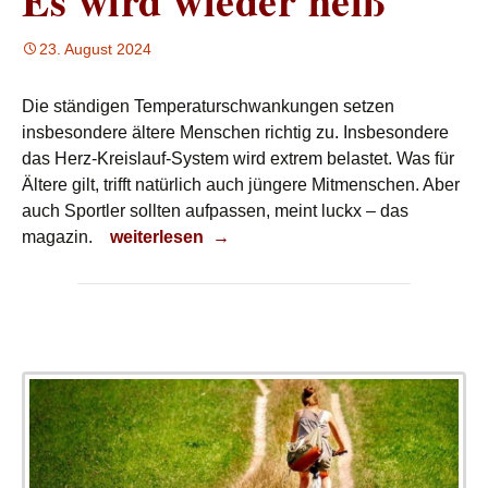
Es wird wieder heiß
23. August 2024
Die ständigen Temperaturschwankungen setzen
insbesondere ältere Menschen richtig zu. Insbesondere
das Herz-Kreislauf-System wird extrem belastet. Was für
Ältere gilt, trifft natürlich auch jüngere Mitmenschen. Aber
auch Sportler sollten aufpassen, meint luckx – das
Es wird wieder heiß
magazin.
weiterlesen
→