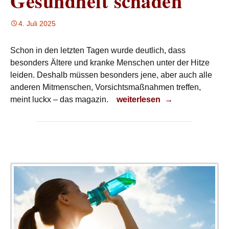
Gesundheit schaden
4. Juli 2025
Schon in den letzten Tagen wurde deutlich, dass
besonders Ältere und kranke Menschen unter der Hitze
leiden. Deshalb müssen besonders jene, aber auch alle
anderen Mitmenschen, Vorsichtsmaßnahmen treffen,
Hitzewelle kann der Gesundh
meint luckx – das magazin.
weiterlesen
→