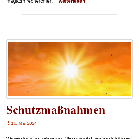
Trinkwasserkontrolle
magazin recherchiert.
weiterlesen
→
Schutzmaßnahmen
16. Mai 2024