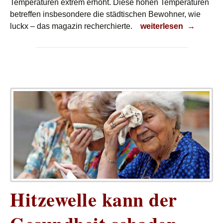
Temperaturen extrem erhöht. Diese hohen Temperaturen
betreffen insbesondere die städtischen Bewohner, wie
Abkühlung notwendi
luckx – das magazin recherchierte.
weiterlesen
→
Hitzewelle kann der