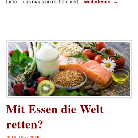
Entgiftung
luckx – das magazin recherchiert.
weiterlesen
→
Mit Essen die Welt
retten?
19. März 2025