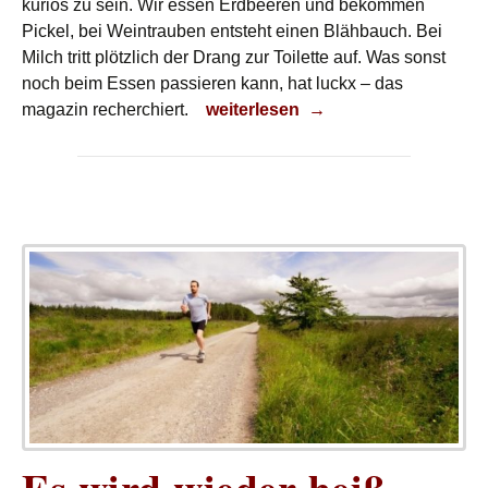
kurios zu sein. Wir essen Erdbeeren und bekommen
Pickel, bei Weintrauben entsteht einen Blähbauch. Bei
Milch tritt plötzlich der Drang zur Toilette auf. Was sonst
noch beim Essen passieren kann, hat luckx – das
Schmeckst wenigstens?
magazin recherchiert.
weiterlesen
→