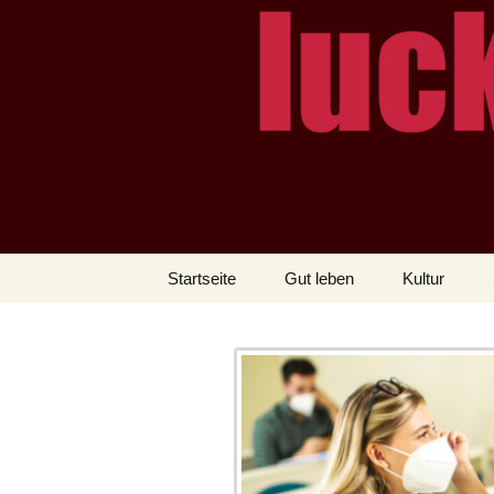
– das Magazin
LUCKX
Zum
Startseite
Gut leben
Kultur
Inhalt
springen