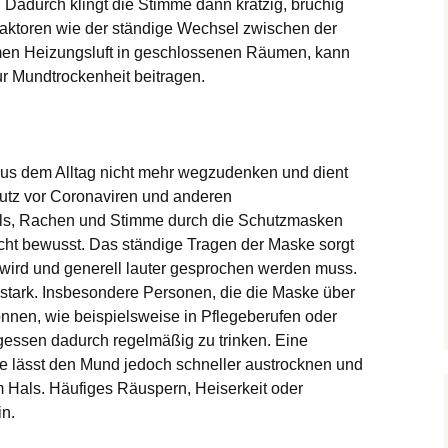
 Dadurch klingt die Stimme dann kratzig, brüchig
Faktoren wie der ständige Wechsel zwischen der
men Heizungsluft in geschlossenen Räumen, kann
ur Mundtrockenheit beitragen.
us dem Alltag nicht mehr wegzudenken und dient
tz vor Coronaviren und anderen
Hals, Rachen und Stimme durch die Schutzmasken
icht bewusst. Das ständige Tragen der Maske sorgt
 wird und generell lauter gesprochen werden muss.
 stark. Insbesondere Personen, die die Maske über
nnen, wie beispielsweise in Pflegeberufen oder
gessen dadurch regelmäßig zu trinken. Eine
e lässt den Mund jedoch schneller austrocknen und
im Hals. Häufiges Räuspern, Heiserkeit oder
in.