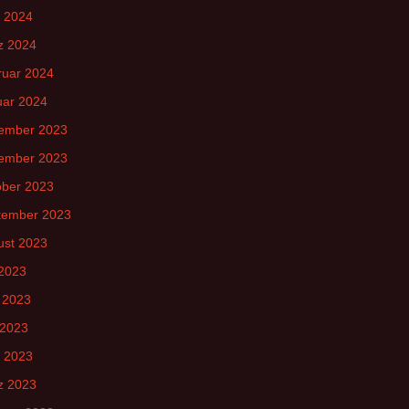
l 2024
z 2024
ruar 2024
uar 2024
ember 2023
ember 2023
ober 2023
tember 2023
ust 2023
 2023
 2023
 2023
l 2023
z 2023