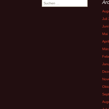
Arc
Suchen
nach:
Aug
Juli
Juni
Mai
Apri
Mär
Feb
Jan
Dez
Nov
Okt
Sep
Aug