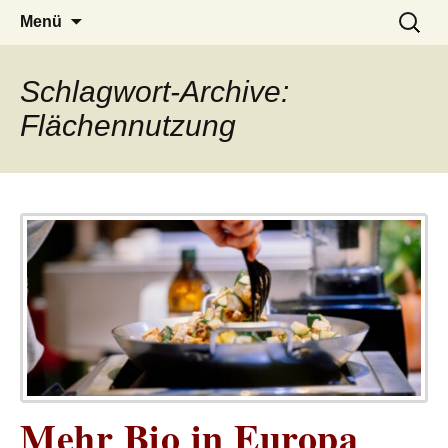
– das Magazin
LUCKX
Zum
Suchen
Menü
Inhalt
nach:
springen
Schlagwort-Archive:
Flächennutzung
Mehr Bio in Europa