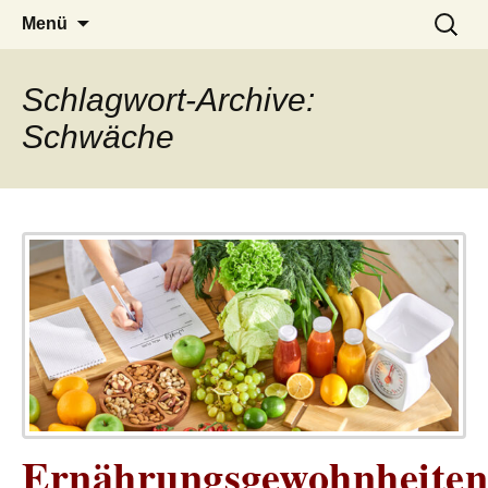
– das Magazin
LUCKX
Zum
Suchen
Menü
Inhalt
nach:
springen
Schlagwort-Archive:
Schwäche
Ernährungsgewohnheiten