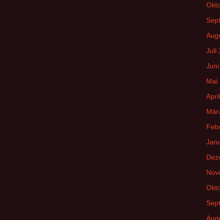
Okt
Sep
Aug
Juli
Juni
Mai
Apri
Mär
Feb
Jan
Dez
Nov
Okt
Sep
Aug