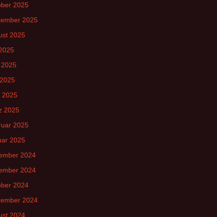
ober 2025
tember 2025
ust 2025
 2025
 2025
 2025
l 2025
z 2025
ruar 2025
uar 2025
ember 2024
ember 2024
ober 2024
tember 2024
ust 2024