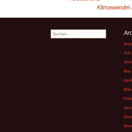
Beitrags-
Klimawandel 
Navigation
Arc
Suchen
nach:
Aug
Juli
Juni
Mai
Apri
Mär
Feb
Jan
Dez
Nov