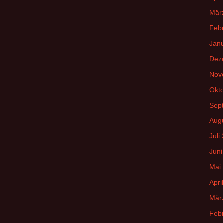
Mär
Feb
Jan
Dez
Nov
Okt
Sep
Aug
Juli
Juni
Mai
Apri
Mär
Feb