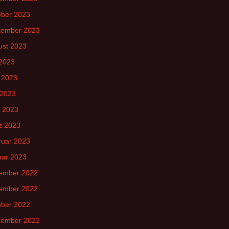
ober 2023
tember 2023
ust 2023
 2023
 2023
 2023
l 2023
z 2023
ruar 2023
uar 2023
ember 2022
ember 2022
ober 2022
tember 2022