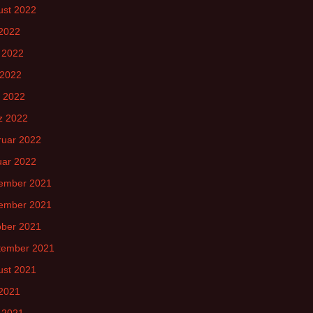
ust 2022
 2022
 2022
 2022
l 2022
z 2022
ruar 2022
uar 2022
ember 2021
ember 2021
ober 2021
tember 2021
ust 2021
 2021
 2021