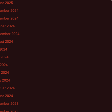
uar 2025
ember 2024
ember 2024
ober 2024
tember 2024
ust 2024
 2024
 2024
 2024
l 2024
z 2024
ruar 2024
uar 2024
ember 2023
ember 2023