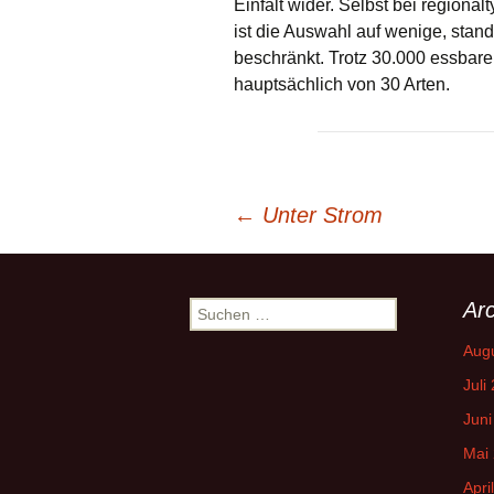
Einfalt wider. Selbst bei regiona
ist die Auswahl auf wenige, stand
beschränkt. Trotz 30.000 essbare
hauptsächlich von 30 Arten.
Beitrags-
←
Unter Strom
Navigation
Arc
Suchen
nach:
Aug
Juli
Juni
Mai
Apri