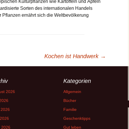
ltypischen Kulturpflanzen wie Kartoffeln und Äpfeln
ardisierte Sorten des internationalen Handels
r Pflanzen ernährt sich die Weltbevölkerung
Kochen ist Handwerk
→
hiv
Kategorien
ust 2026
Allgemein
 2026
Bücher
 2026
Familie
 2026
Geschenktipps
l 2026
Gut leben