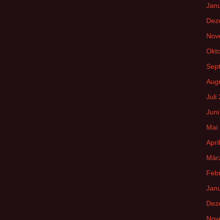
Jan
Dez
Nov
Okt
Sep
Aug
Juli
Juni
Mai
Apri
Mär
Feb
Jan
Dez
Nov