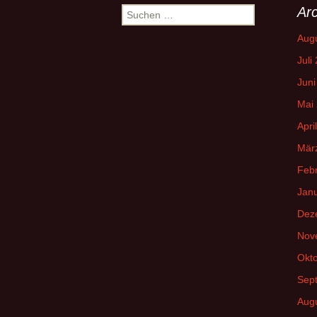
Navigation
Arc
Suchen
nach:
Aug
Juli
Juni
Mai
Apri
Mär
Feb
Jan
Dez
Nov
Okt
Sep
Aug