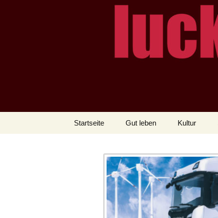
– das Magazin
LUCKX
Zum
Startseite
Gut leben
Kultur
Inhalt
springen