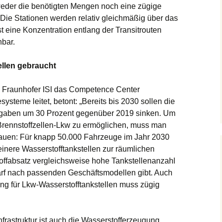
 weder die benötigten Mengen noch eine zügige
Die Stationen werden relativ gleichmäßig über das
st eine Konzentration entlang der Transitrouten
nbar.
ellen gebraucht
am Fraunhofer ISI das Competence Center
steme leitet, betont: „Bereits bis 2030 sollen die
gaben um 30 Prozent gegenüber 2019 sinken. Um
 Brennstoffzellen-Lkw zu ermöglichen, muss man
fbauen: Für knapp 50.000 Fahrzeuge im Jahr 2030
leinere Wasserstofftankstellen zur räumlichen
ffabsatz vergleichsweise hohe Tankstellenanzahl
arf nach passenden Geschäftsmodellen gibt. Auch
ung für Lkw-Wasserstofftankstellen muss zügig
nfrastruktur ist auch die Wasserstofferzeugung