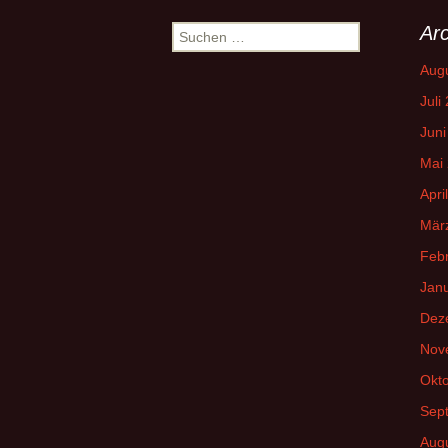
Navigation
Arc
Suchen
nach:
Aug
Juli
Juni
Mai
Apri
Mär
Feb
Jan
Dez
Nov
Okt
Sep
Aug