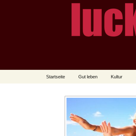
– das Magazin
LUCKX
Zum
Startseite
Gut leben
Kultur
Inhalt
springen