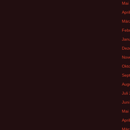
Mai
Apri
Mär
Feb
Jan
Dez
Nov
Okt
Sep
Aug
Juli
Juni
Mai
Apri
Mär