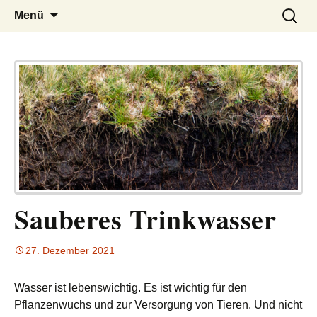
– das Magazin
LUCKX
Zum
Suchen
Menü
Inhalt
nach:
springen
Sauberes Trinkwasser
27. Dezember 2021
Wasser ist lebenswichtig. Es ist wichtig für den
Pflanzenwuchs und zur Versorgung von Tieren. Und nicht