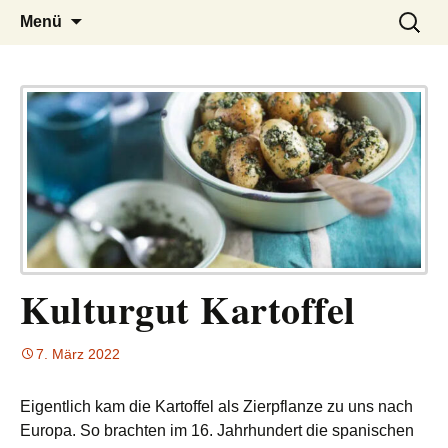
– das Magazin
LUCKX
Zum
Suchen
Menü
Inhalt
nach:
springen
Kulturgut Kartoffel
7. März 2022
Eigentlich kam die Kartoffel als Zierpflanze zu uns nach
Europa. So brachten im 16. Jahrhundert die spanischen