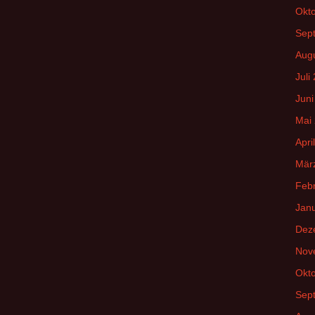
Okt
Sep
Aug
Juli
Juni
Mai
Apri
Mär
Feb
Jan
Dez
Nov
Okt
Sep