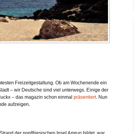
ebtesten Freizeitgestaltung. Ob am Wochenende ein
Stadt – wir Deutsche sind viel unterwegs. Einige der
 luckx – das magazin schon einmal
präsentiert
. Nun
nde aufzeigen.
trand der nordfriesischen Insel Amrun bildet, war