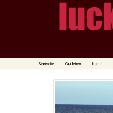
– das Magazin
LUCKX
Zum
Startseite
Gut leben
Kultur
Inhalt
springen