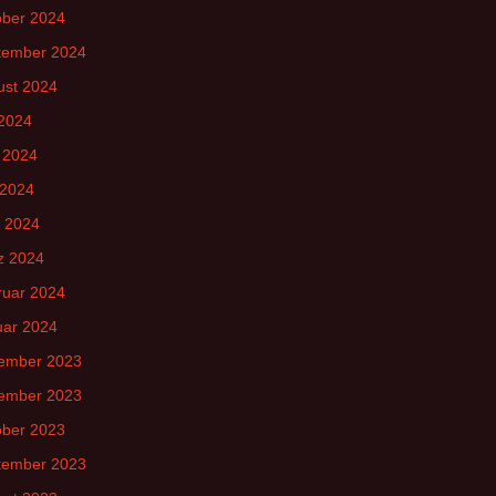
ober 2024
tember 2024
ust 2024
 2024
 2024
 2024
l 2024
z 2024
ruar 2024
uar 2024
ember 2023
ember 2023
ober 2023
tember 2023