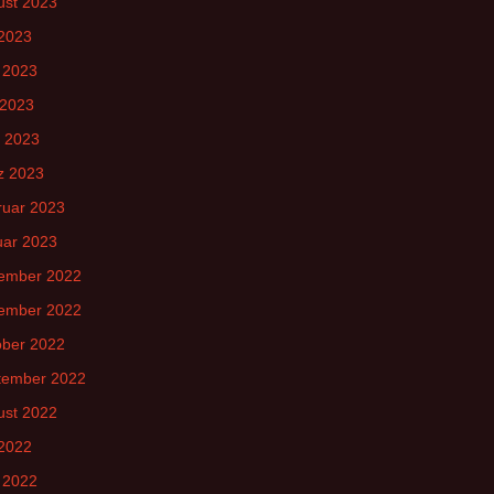
ust 2023
 2023
 2023
 2023
l 2023
z 2023
ruar 2023
uar 2023
ember 2022
ember 2022
ober 2022
tember 2022
ust 2022
 2022
 2022