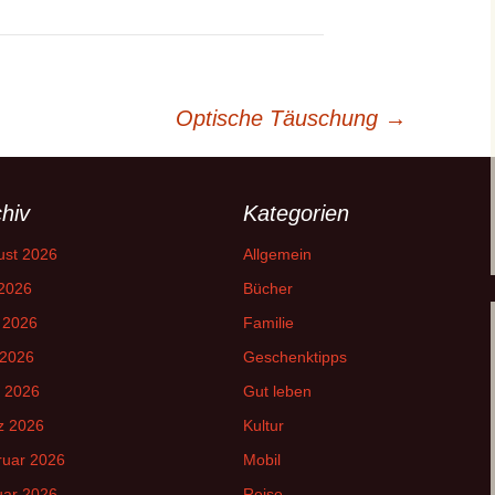
Optische Täuschung
→
hiv
Kategorien
ust 2026
Allgemein
 2026
Bücher
 2026
Familie
 2026
Geschenktipps
l 2026
Gut leben
z 2026
Kultur
ruar 2026
Mobil
uar 2026
Reise