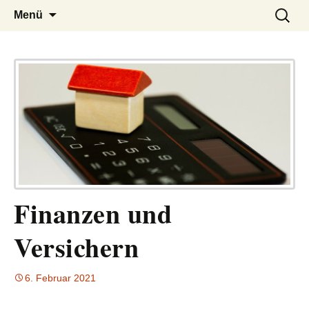
– das Magazin
LUCKX
Zum
Suchen
Menü
Inhalt
nach:
springen
Finanzen und
Versichern
6. Februar 2021