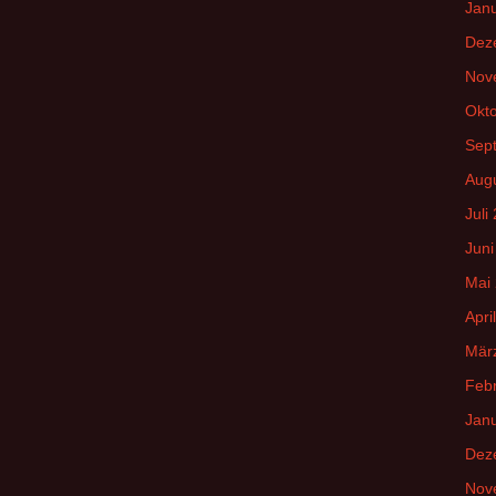
Jan
Dez
Nov
Okt
Sep
Aug
Juli
Juni
Mai
Apri
Mär
Feb
Jan
Dez
Nov