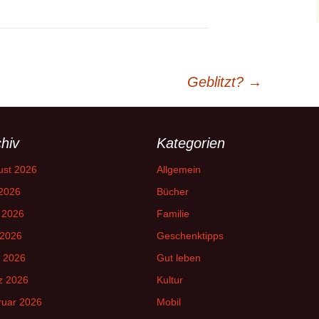
Geblitzt?
→
hiv
Kategorien
ust 2026
Allgemein
 2026
Bücher
 2026
Familie
 2026
Geschenktipps
l 2026
Gut leben
z 2026
Kultur
ruar 2026
Mobil