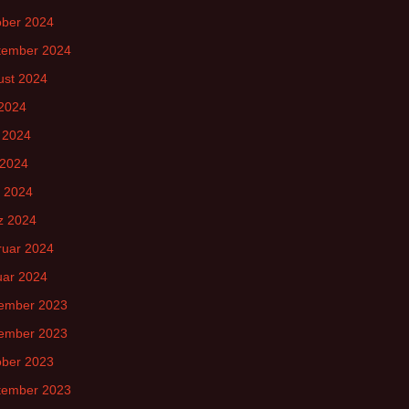
ober 2024
tember 2024
ust 2024
 2024
 2024
 2024
l 2024
z 2024
ruar 2024
uar 2024
ember 2023
ember 2023
ober 2023
tember 2023