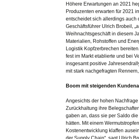
Höhere Erwartungen an 2021 hege
Produzenten erwarten für 2021 im
entscheidet sich allerdings auch 
Geschäftsführer Ulrich Brobeil, 
Weihnachtsgeschäft in diesem J
Materialien, Rohstoffen und Ener
Logistik Kopfzerbrechen bereiten.
fest im Markt etablierte und bei 
insgesamt positive Jahresendral
mit stark nachgefragten Rennern,
Boom mit steigenden Kunden
Angesichts der hohen Nachfrage 
Zurückhaltung ihre Belegschafte
gaben an, dass sie per Saldo die
hätten. Mit einem Wermutstropf
Kostenentwicklung klaffen ausei
der Supply Chain“, sagt Ulrich Bro