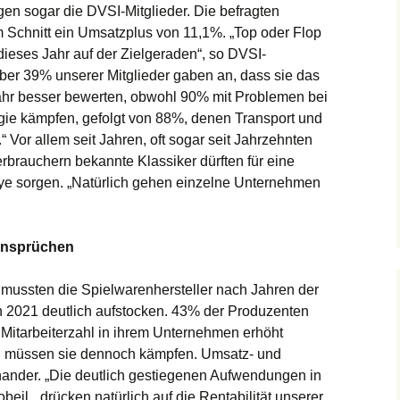
n sogar die DVSI-Mitglieder. Die befragten
 Schnitt ein Umsatzplus von 11,1%. „Top oder Flop
dieses Jahr auf der Zielgeraden“, so DVSI-
„aber 39% unserer Mitglieder gaben an, dass sie das
ahr besser bewerten, obwohl 90% mit Problemen bei
gie kämpfen, gefolgt von 88%, denen Transport und
“ Vor allem seit Jahren, oft sogar seit Jahrzehnten
Verbrauchern bekannte Klassiker dürften für eine
lye sorgen. „Natürlich gehen einzelne Unternehmen
ansprüchen
mussten die Spielwarenhersteller nach Jahren der
n 2021 deutlich aufstocken. 43% der Produzenten
 Mitarbeiterzahl in ihrem Unternehmen erhöht
en müssen sie dennoch kämpfen. Umsatz- und
nander. „Die deutlich gestiegenen Aufwendungen in
beil, „drücken natürlich auf die Rentabilität unserer