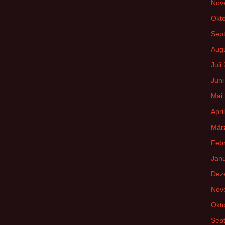
Nov
Okt
Sep
Aug
Juli
Juni
Mai
Apri
Mär
Feb
Jan
Dez
Nov
Okt
Sep