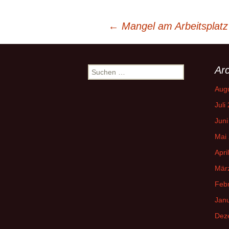
Beitrags-
←
Mangel am Arbeitsplatz
Navigation
Arc
Suchen
nach:
Aug
Juli
Juni
Mai
Apri
Mär
Feb
Jan
Dez