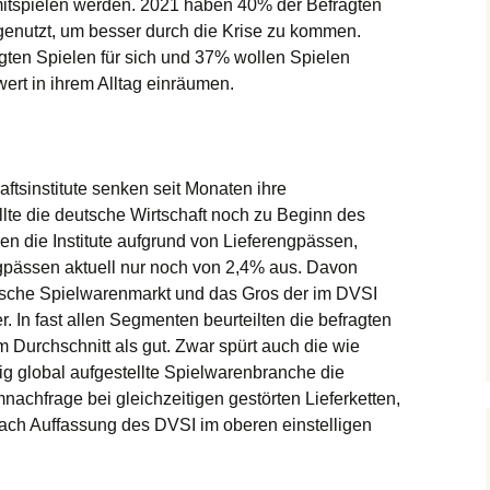
mitspielen werden. 2021 haben 40% der Befragten
genutzt, um besser durch die Krise zu kommen.
gten Spielen für sich und 37% wollen Spielen
ert in ihrem Alltag einräumen.
ftsinstitute senken seit Monaten ihre
llte die deutsche Wirtschaft noch zu Beginn des
n die Institute aufgrund von Lieferengpässen,
pässen aktuell nur noch von 2,4% aus. Davon
utsche Spielwarenmarkt und das Gros der im DVSI
r. In fast allen Segmenten beurteilten die befragten
 Durchschnitt als gut. Zwar spürt auch die wie
g global aufgestellte Spielwarenbranche die
chfrage bei gleichzeitigen gestörten Lieferketten,
ch Auffassung des DVSI im oberen einstelligen