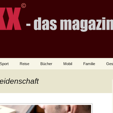
Sport
Reise
Bücher
Mobil
Familie
Ges
eidenschaft