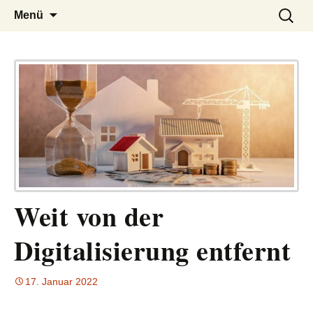
– das Magazin
LUCKX
Zum
Suchen
Menü
Inhalt
nach:
springen
Weit von der
Digitalisierung entfernt
17. Januar 2022