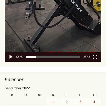
00:00
00:16
Kalender
September 2022
M
D
M
D
F
S
S
1
2
3
4