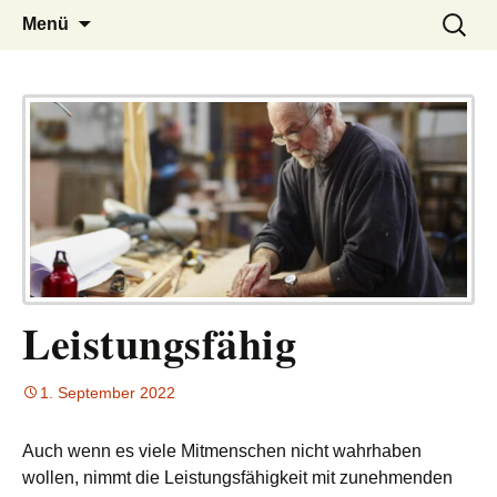
– das Magazin
LUCKX
Zum
Suchen
Menü
Inhalt
nach:
springen
Leistungsfähig
1. September 2022
Auch wenn es viele Mitmenschen nicht wahrhaben
wollen, nimmt die Leistungsfähigkeit mit zunehmenden