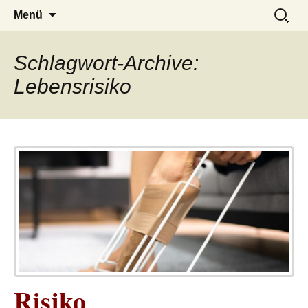
– das Magazin
LUCKX
Zum
Suchen
Menü
Inhalt
nach:
springen
Schlagwort-Archive:
Lebensrisiko
Risiko