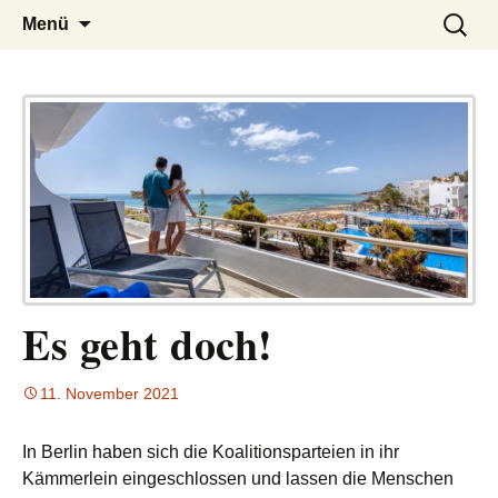
– das Magazin
LUCKX
Zum
Suchen
Menü
Inhalt
nach:
springen
Es geht doch!
11. November 2021
In Berlin haben sich die Koalitionsparteien in ihr
Kämmerlein eingeschlossen und lassen die Menschen