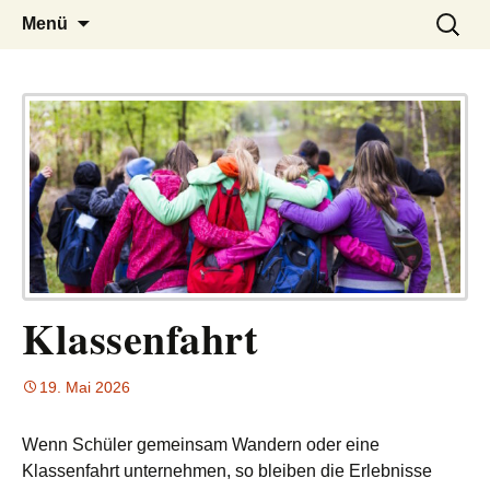
– das Magazin
LUCKX
Zum
Suchen
Menü
Inhalt
nach:
springen
Klassenfahrt
19. Mai 2026
Wenn Schüler gemeinsam Wandern oder eine
Klassenfahrt unternehmen, so bleiben die Erlebnisse