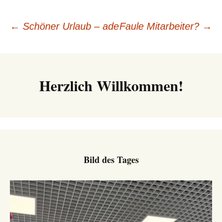
Beitrags-
←
Schöner Urlaub – ade
Faule Mitarbeiter?
→
Navigation
Herzlich Willkommen!
Bild des Tages