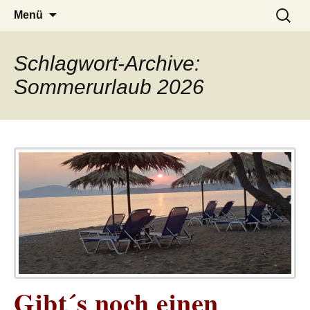
– das Magazin
LUCKX
Zum
Suchen
Menü
Inhalt
nach:
springen
Schlagwort-Archive:
Sommerurlaub 2026
Gibt´s noch einen