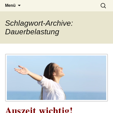
– das Magazin
LUCKX
Zum
Suchen
Menü
Inhalt
nach:
springen
Schlagwort-Archive:
Dauerbelastung
Auszeit wichtig!