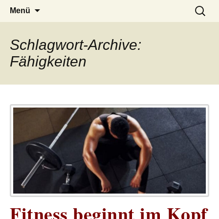
– das Magazin
LUCKX
Zum
Suchen
Menü
Inhalt
nach:
springen
Schlagwort-Archive:
Fähigkeiten
Fitness beginnt im Kopf