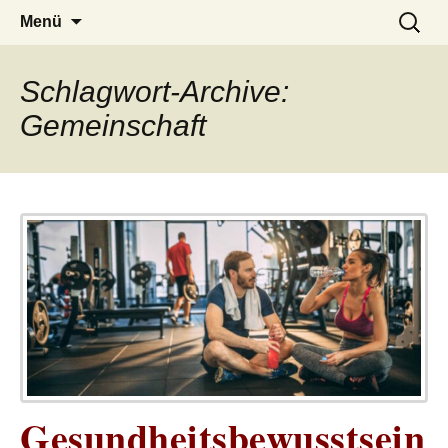
– das Magazin
LUCKX
Zum
Suchen
Menü
Inhalt
nach:
springen
Schlagwort-Archive:
Gemeinschaft
Gesundheitsbewusstsein